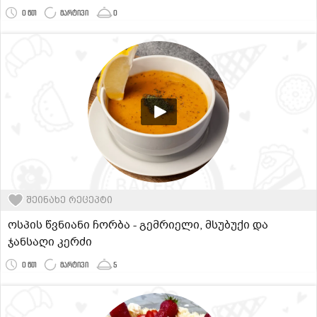
0 წთ
მარტივი
0
შეინახე რეცეპტი
ოსპის წვნიანი ჩორბა - გემრიელი, მსუბუქი და
ჯანსაღი კერძი
0 წთ
მარტივი
5