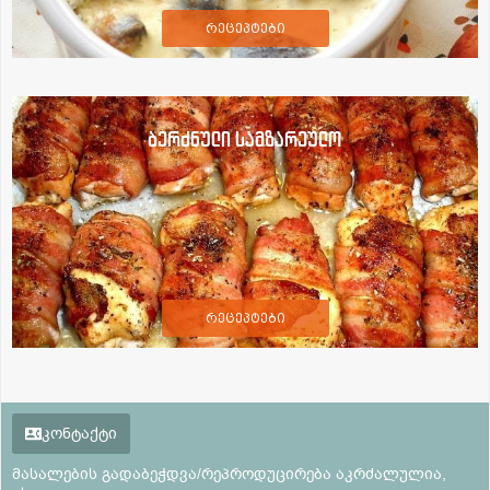
რეცეპტები
ბერძნული სამზარეულო
რეცეპტები
კონტაქტი
მასალების გადაბეჭდვა/რეპროდუცირება აკრძალულია,