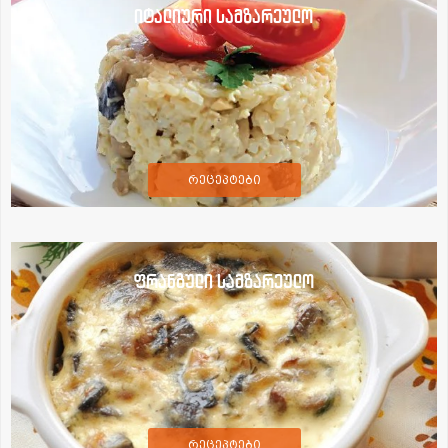
იტალიური სამზარეულო
რეცეპტები
ფრანგული სამზარეულო
რეცეპტები