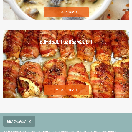
რეცეპტები
ბერძნული სამზარეულო
რეცეპტები
კონტაქტი