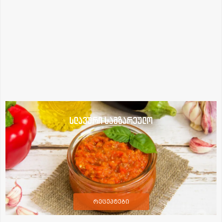
სლავური სამზარეულო
რეცეპტები