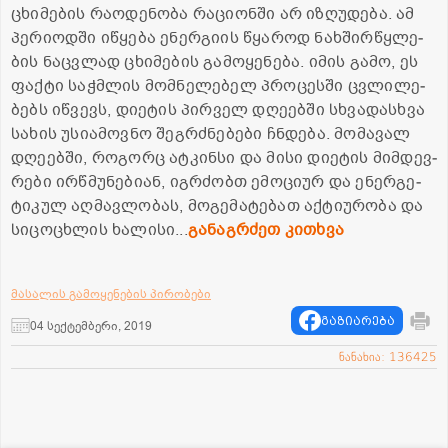
ცხი­მე­ბის რა­ო­დე­ნო­ბა რა­ცი­ონ­ში არ იზღუ­დე­ბა. ამ
პე­რი­ოდ­ში იწყე­ბა ენერ­გი­ის წყა­როდ ნახ­შირ­წყლე­
ბის ნაც­ვლად ცხი­მე­ბის გა­მო­ყე­ნე­ბა. იმის გამო, ეს
ფაქ­ტი საჭ­მლის მომ­ნე­ლე­ბელ პრო­ცეს­ში ცვლი­ლე­
ბებს იწ­ვევს, დი­ე­ტის პირ­ველ დღე­ებ­ში სხვა­დას­ხვა
სა­ხის უსი­ა­მოვ­ნო შეგ­რძნე­ბე­ბი ჩნდე­ბა. მო­მა­ვალ
დღე­ებ­ში, რო­გორც ატ­კინ­სი და მისი დი­ე­ტის მიმ­დევ­
რე­ბი ირ­წმუ­ნე­ბი­ან, იგ­რძობთ ემო­ცი­ურ და ენერ­გე­
ტი­კულ აღ­მავ­ლო­ბას, მო­გე­მა­ტე­ბათ აქ­ტი­უ­რო­ბა და
სი­ცო­ცხლის ხა­ლი­სი...
გა­ნაგ­რძეთ კი­თხვა
მასალის გამოყენების პირობები
გაზიარება
04 სექტემბერი, 2019
ნანახია: 136425