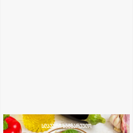
სლავური სამზარეულო