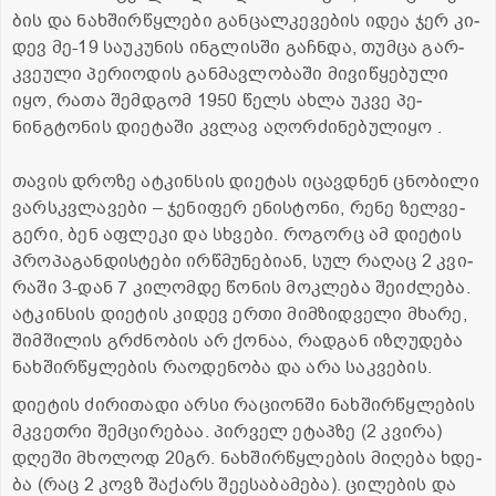
ბის და ნახ­შირ­წყლე­ბი გან­ცალ­კე­ვე­ბის იდეა ჯერ კი­
დევ მე-19 სა­უ­კუ­ნის ინ­გლის­ში გაჩ­ნდა, თუმ­ცა გარ­
კვე­უ­ლი პე­რი­ო­დის გან­მავ­ლო­ბა­ში მი­ვი­წყე­ბუ­ლი
იყო, რათა შემ­დგომ 1950 წელს ახლა უკვე პე­
ნინგტო­ნის დი­ე­ტა­ში კვლავ აღორ­ძი­ნე­ბუ­ლი­ყო .
თა­ვის დრო­ზე ატ­კინ­სის დი­ე­ტას იცავ­დნენ ცნო­ბი­ლი
ვარ­სკვლა­ვე­ბი – ჯე­ნი­ფერ ენის­ტო­ნი, რენე ზელ­ვე­
გე­რი, ბენ აფ­ლე­კი და სხვე­ბი. რო­გორც ამ დი­ე­ტის
პრო­პა­გან­დის­ტე­ბი ირ­წმუ­ნე­ბი­ან, სულ რა­ღაც 2 კვი­
რა­ში 3-დან 7 კი­ლომ­დე წო­ნის მოკ­ლე­ბა შე­იძ­ლე­ბა.
ატ­კინ­სის დი­ე­ტის კი­დევ ერთი მიმ­ზიდ­ვე­ლი მხა­რე,
შიმ­ში­ლის გრძნო­ბის არ ქო­ნაა, რად­გან იზღუ­დე­ბა
ნახ­შირ­წყლე­ბის რა­ო­დე­ნო­ბა და არა საკ­ვე­ბის.
დი­ე­ტის ძი­რი­თა­დი არსი რა­ცი­ონ­ში ნახ­შირ­წყლე­ბის
მკვეთ­რი შემ­ცი­რე­ბაა. პირ­ველ ეტაპ­ზე (2 კვი­რა)
დღე­ში მხო­ლოდ 20გრ. ნახ­შირ­წყლე­ბის მი­ღე­ბა ხდე­
ბა (რაც 2 კოვზ შა­ქარს შე­ე­სა­ბა­მე­ბა). ცი­ლე­ბის და