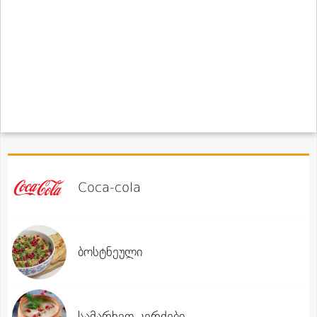
Coca-cola
ბოსტნეული
სამარხვო კერძები