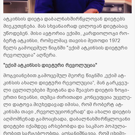
ატ­კინ­სის დი­ე­ტა და­ბალ­ნახ­შირ­წყლო­ვან დი­ე­ტებს
მი­ე­კუთ­ვნე­ბა. მას სხვა­ნა­ი­რად ცი­ლო­ვან დი­ე­ტა­საც
უწო­დე­ბენ. მისი ავ­ტო­რია ექი­მი, კარ­დი­ო­ლო­გი რო­
ბერტ ატ­კინ­სი, რო­მელ­მაც თა­ვი­სი მე­თო­დი 1972
წელს გა­მო­ცე­მულ წიგნ­ში "ექიმ ატ­კინ­სის დი­ე­ტუ­რი
რე­ვო­ლუ­ცია" აღ­წე­რა.
"ექიმ ატ­კინ­სის დი­ე­ტუ­რი რე­ვო­ლუ­ცია"
მოგ­ვი­ა­ნე­ბით გა­მო­ცე­მულ მე­ო­რე წიგნ­ში „ექიმ ატ­
კინ­სის ახა­ლი დი­ე­ტუ­რი რე­ვო­ლუ­ცია“, მან გარ­კვე­უ­
ლი ცვლი­ლე­ბე­ბი შე­ი­ტა­ნა და შე­ავ­სო დი­ე­ტის ზო­გი­
ერ­თი ნი­უ­ან­სი, თუმ­ცა ძი­რი­თა­დი კონ­ცეფ­ცია უც­ვლე­
ლი და­ტო­ვა.მი­უ­ხე­და­ვად იმი­სა, რომ რო­ბერტ ატ­
კინსმა თავი „რე­ვო­ლუ­ცი­ო­ნე­რად“ და ახა­ლი დი­ე­ტის
აღ­მომ­ჩე­ნად გა­მო­ა­ცხა­და, და­ბალ­ნახ­შირ­წყლო­ვა­ნი
დი­ე­ტე­ბი იქამ­დეც არ­სე­ბობ­და და საკ­მაო პო­პუ­ლა­
რო­ბით სარ­გებ­ლობ­და. აღ­სა­ნიშ­ნა­ვია, რომ ცხი­მე­