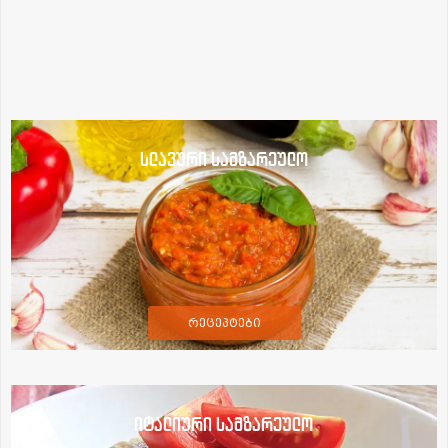
სლავური სამზარეულო
რეცეპტები
იტალიური სამზარეულო