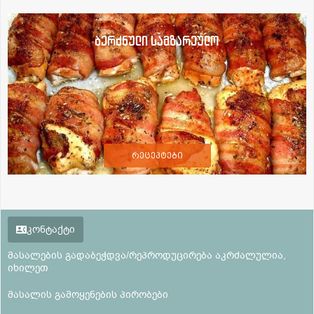
ბერძნული სამზარეულო
რეცეპტები
კონტაქტი
მასალების გადაბეჭდვა/რეპროდუცირება აკრძალულია,
იხილეთ
მასალის გამოყენების პირობები