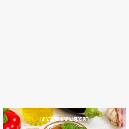
სლავური სამზარეულო