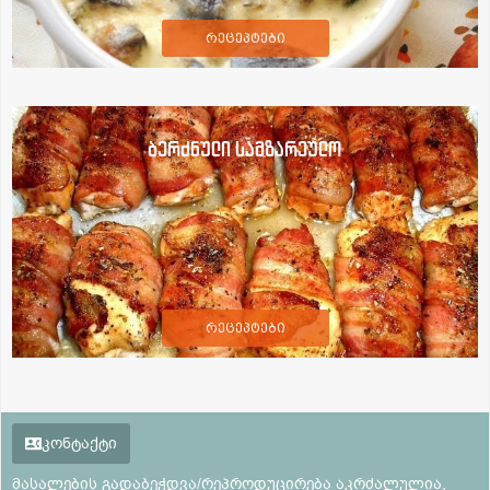
რეცეპტები
ბერძნული სამზარეულო
რეცეპტები
კონტაქტი
მასალების გადაბეჭდვა/რეპროდუცირება აკრძალულია,