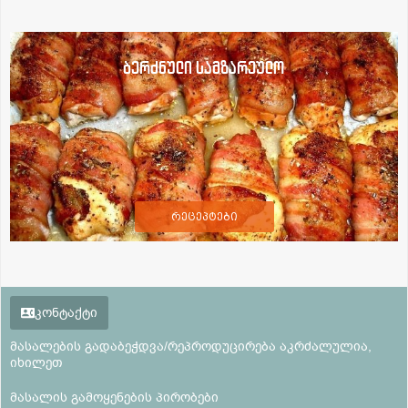
ბერძნული სამზარეულო
რეცეპტები
კონტაქტი
მასალების გადაბეჭდვა/რეპროდუცირება აკრძალულია,
იხილეთ
მასალის გამოყენების პირობები