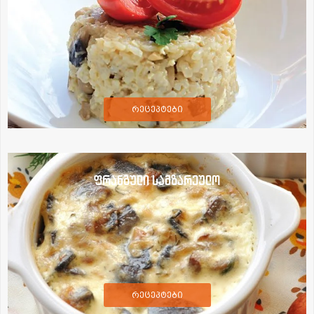
რეცეპტები
ფრანგული სამზარეულო
რეცეპტები