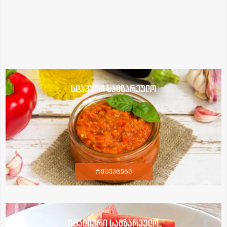
სლავური სამზარეულო
რეცეპტები
იტალიური სამზარეულო