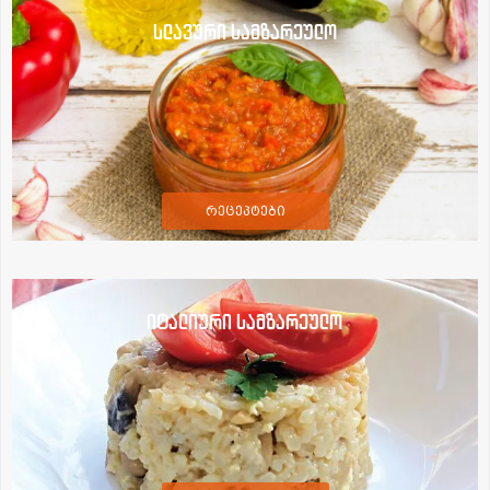
სლავური სამზარეულო
რეცეპტები
იტალიური სამზარეულო