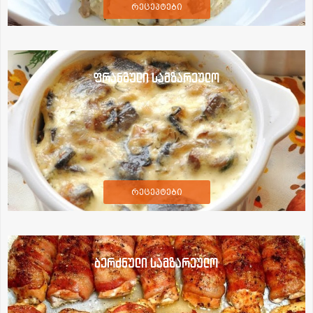
რეცეპტები
ფრანგული სამზარეულო
რეცეპტები
ბერძნული სამზარეულო