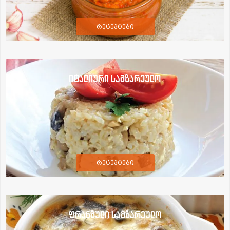
რეცეპტები
იტალიური სამზარეულო
რეცეპტები
ფრანგული სამზარეულო