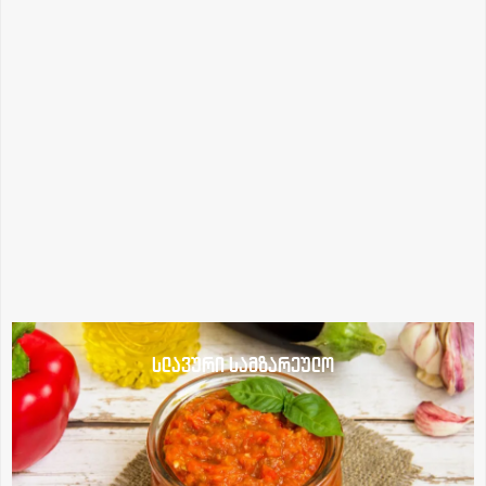
სლავური სამზარეულო