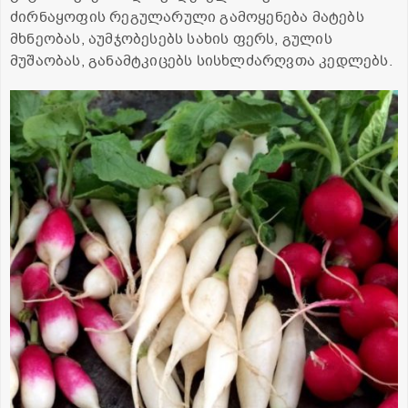
ძირნაყოფის რეგულარული გამოყენება მატებს
მხნეობას, აუმჯობესებს სახის ფერს, გულის
მუშაობას, განამტკიცებს სისხლძარღვთა კედლებს.