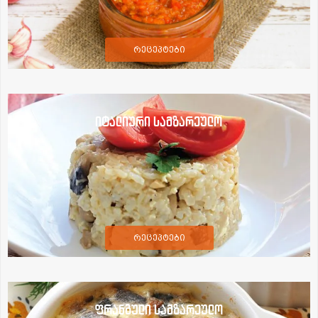
რეცეპტები
იტალიური სამზარეულო
რეცეპტები
ფრანგული სამზარეულო