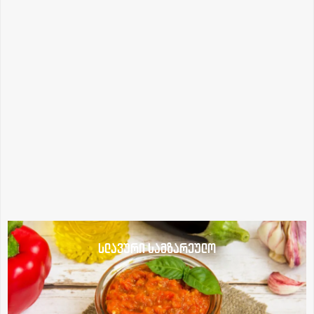
სლავური სამზარეულო