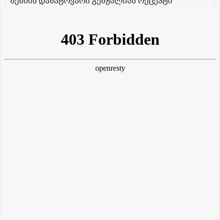
ბებიის დანატოვარი გებჟალიას რეცეპტი