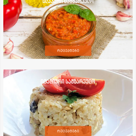
სლავური სამზარეულო
რეცეპტები
იტალიური სამზარეულო
რეცეპტები