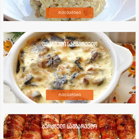
რეცეპტები
ფრანგული სამზარეულო
რეცეპტები
ბერძნული სამზარეულო