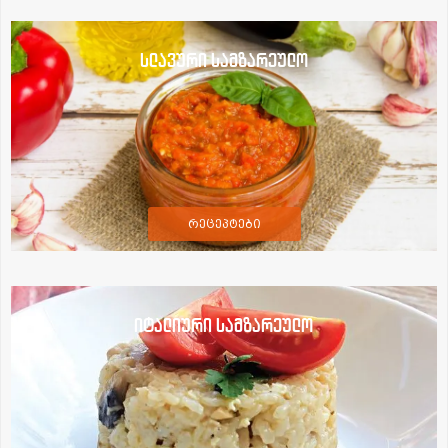
სლავური სამზარეულო
რეცეპტები
იტალიური სამზარეულო