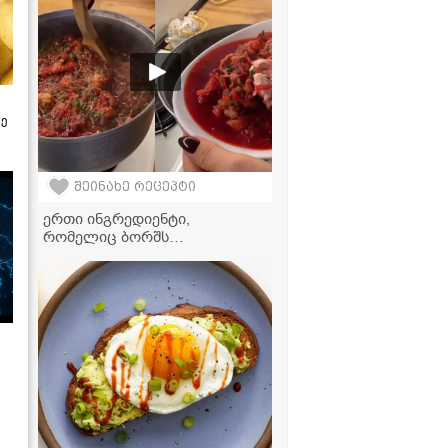
მომზადებასაც სულ რაღაც 2
წუთში სჭირდება!
ზე
შეინახე რეცეპტი
ერთი ინგრედიენტი,
რომელიც ბორშს
განსაკუთრებულს ხდის -
იდეალური სადილის მარტივი
რეცეპტი!