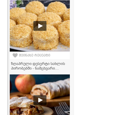
უგემრიელესი ბოლონეზეს
მარტივი რეცეპტი
შეინახე რეცეპტი
ზღაპრული დესერტი სახლის
პირობებში - ნამცხვარი
ციყვის მარტივი რეცეპტი,
რომელიც ყველას გამოუვა!