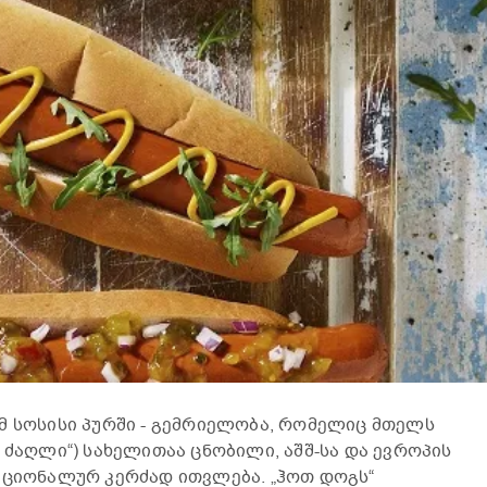
მ სოსისი პურში - გემრიელობა, რომელიც მთელს
 ძაღლი“) სახელითაა ცნობილი, აშშ-სა და ევროპის
აციონალურ კერძად ითვლება. „ჰოთ დოგს“