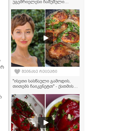
უგემრიელესი ჩაშუშული
კარტოფილი ფარშით
ს
არ
შეინახე რეცეპტი
"ისეთი სასწაული გამოდის,
თითებს ჩაიკვნეტთ" - ქათმის
ბარკლების ვიდეორეცეპტი
ნაღების სოუსში
რ