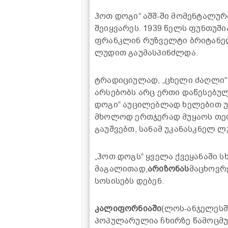
ჰოთ დოგი“ აშშ-ში მომენტალუ
შეიყვარეს. 1939 წელს ფუნთუში
ფრანკლინ რუზველტი ბრიტანელ 
ლუდით გაუმასპინძლდა.
ტრადიციულად, „ცხელი ძაღლი“ 
არსებობს არც ერთი დაწესებულე
დოგი“ აუცილებლად ხელებით უნ
მხოლოდ ერთჯერად მუყაოს თეფშ
გაუშვებთ, სანამ უკანასკნელ ლ
„ჰოთ დოგს“ ყველა ქვეყანაში ს
მაგალითად,
არიზონას
მაცხოვრ
სოსისებს დებენ.
კალიფორნიაში
(ლოს-ანჯელესში
პოპულარულია ჩხირზე წამოცმუ