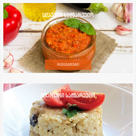
სლავური სამზარეულო
რეცეპტები
იტალიური სამზარეულო