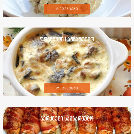
რეცეპტები
ფრანგული სამზარეულო
რეცეპტები
ბერძნული სამზარეულო