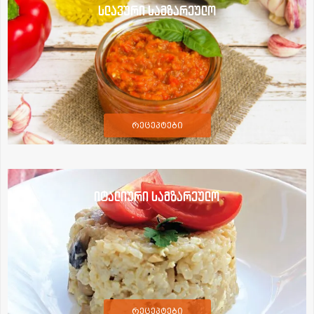
სლავური სამზარეულო
რეცეპტები
იტალიური სამზარეულო
რეცეპტები