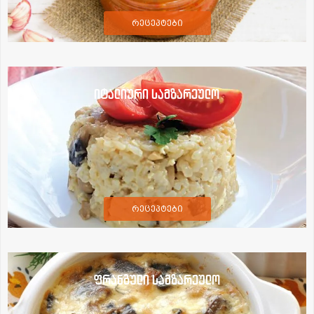
რეცეპტები
იტალიური სამზარეულო
რეცეპტები
ფრანგული სამზარეულო