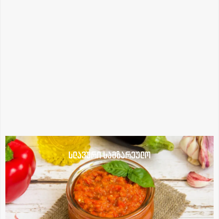
სლავური სამზარეულო