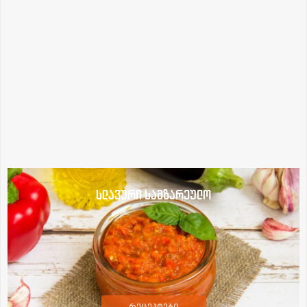
სლავური სამზარეულო
რეცეპტები