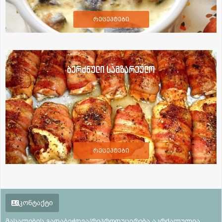
რეცეპტები
ბერძნული სამზარეულო
რეცეპტები
კონტაქტი
მასალების გადაბეჭდვა/რეპროდუცირება აკრძალულია,