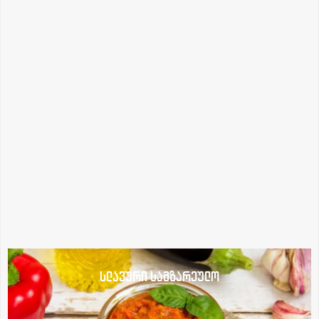
სლავური სამზარეულო