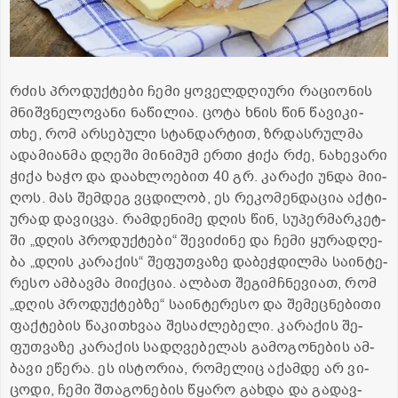
რძის პრო­დუქ­ტე­ბი ჩემი ყო­ველ­დღი­უ­რი რა­ცი­ო­ნის
მნიშ­ვნე­ლო­ვა­ნი ნა­წი­ლია. ცოტა ხნის წინ წა­ვი­კი­
თხე, რომ არ­სე­ბუ­ლი სტან­დარ­ტით, ზრდას­რულ­მა
ადა­მი­ან­მა დღე­ში მი­ნი­მუმ ერთი ჭიქა რძე, ნა­ხე­ვა­რი
ჭიქა ხაჭო და და­ახ­ლო­ე­ბით 40 გრ. კა­რა­ქი უნდა მი­ი­
ღოს. მას შემ­დეგ ვცდი­ლობ, ეს რე­კო­მენ­და­ცია აქ­ტი­
უ­რად და­ვიც­ვა. რამ­დე­ნი­მე დღის წინ, სუ­პერ­მარ­კეტ­
ში „დღის პრო­დუქ­ტე­ბი“ შე­ვი­ძი­ნე და ჩემი ყუ­რა­დღე­
ბა „დღის კა­რა­ქის“ შე­ფუთ­ვა­ზე და­ბეჭ­დილ­მა სა­ინ­ტე­
რე­სო ამ­ბავ­მა მი­იქ­ცია. ალ­ბათ შე­გიმ­ჩნე­ვი­ათ, რომ
„დღის პრო­დუქ­ტებ­ზე“ სა­ინ­ტე­რე­სო და შე­მეც­ნე­ბი­თი
ფაქ­ტე­ბის წა­კი­თხვაა შე­საძ­ლე­ბე­ლი. კა­რა­ქის შე­
ფუთ­ვა­ზე კა­რა­ქის სა­დღვე­ბე­ლას გა­მო­გო­ნე­ბის ამ­
ბა­ვი ეწე­რა. ეს ის­ტო­რია, რო­მე­ლიც აქამ­დე არ ვი­
ცო­დი, ჩემი შთა­გო­ნე­ბის წყა­რო გახ­და და გა­დავ­