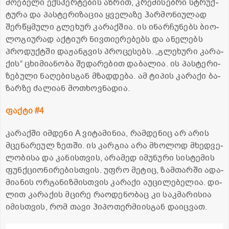
მო­ე­ბე­ლი ექ­სპერ­ტე­ბის აზ­რით, კრე­მი­სებ­რი სტრუქ­
ტუ­რა და პას­ტე­რი­ზა­ცია ყვე­ლა­ზე ჰარ­მო­ნი­უ­ლად
შერ­წყმუ­ლი გლე­ხურ კა­რაქ­შია. ის ინარ­ჩუ­ნებს ბი­ო­
ლო­გი­უ­რად აქ­ტი­ურ ნივ­თი­ე­რე­ბებს და ანე­ლებს
პრო­დუქ­ტში და­ჟან­გვის პრო­ცე­სებს. „გლე­ხუ­რი კა­რა­
ქის“ ცხი­მი­ა­ნო­ბა შე­და­რე­ბით და­ბა­ლია. ის პას­ტე­რი­
ზე­ბუ­ლი ნა­ღე­ბის­გან მზად­დე­ბა. ამ ტი­პის კა­რა­ქი ბა­
ზარ­ზე ძა­ლი­ან მო­თხოვ­ნა­დია.
ფაქ­ტი #4
კა­რაქ­ში იმ­დე­ნი A ვი­ტა­მი­ნია, რამ­დე­ნიც არ არის
მცე­ნა­რე­ულ ზეთ­ში. ის კარ­გია არა მხო­ლოდ მხედ­ვე­
ლო­ბი­სა და კა­ნის­თვის, არა­მედ იმუ­ნუ­რი სის­ტე­მის
ფუნ­ქცი­ო­ნი­რე­ბის­თვის. უფრო მე­ტიც, ზამ­თარ­ში ადა­
მი­ა­ნის ორ­გა­ნიზ­მის­თვის კა­რა­ქი აუ­ცი­ლე­ბე­ლია. დი­
ლით კა­რა­ქის მცი­რე რა­ო­დე­ნო­ბაც კი საკ­მა­რი­სია
იმის­თვის, რომ თავი ჰი­პო­თერ­მი­ის­გან და­იც­ვათ.