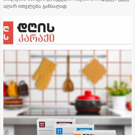
აღარ ით­ვლე­ბა ჯან­სა­ღად.