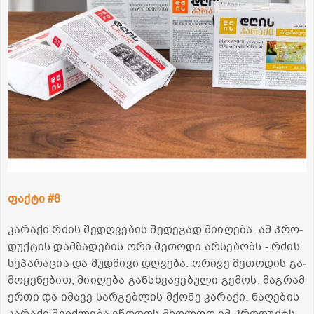
ფაქ­ტი #8
კა­რა­ქი რძის შე­დღვე­ბის შე­დე­გად მი­ი­ღე­ბა. ამ პრო­
დუქ­ტის დამ­ზა­დე­ბის ორი მე­თო­დი არ­სე­ბობს - რძის
სე­პა­რა­ცია და მუდ­მი­ვი დღვე­ბა. ორი­ვე მე­თო­დის გა­
მო­ყე­ნე­ბით, მი­ი­ღე­ბა გან­სხვა­ვე­ბუ­ლი გე­მოს, მაგ­რამ
ერთი და იმა­ვე სარ­გებ­ლის მქო­ნე კა­რა­ქი. ნა­ღე­ბის