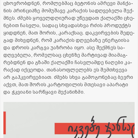
ცხოვ­რობ­დნენ, რომ­ლებ­მაც ბე­ტო­ნის ამ­რე­ვი მან­ქა­
ნის პრინ­ციპ­ზე მო­მუ­შა­ვე კა­რა­ქის სა­დღვე­ბე­ლა შექ­
მნეს. ძმებს ყო­ველ­დღი­უ­რად უწევ­დათ ქა­ლაქ­ში ცხე­
ნე­ბით ჩას­ვლა, სა­დაც სხვა­დას­ხვა რძის პრო­დუქტს
ყიდ­დნენ, მათ შო­რის, კა­რაქ­საც. დაკ­ვირ­ვე­ბის შე­დე­
გად მიხ­ვდნენ, რომ კა­რა­ქის დღვე­ბა­ზე ენერ­გი­ი­სა
და დრო­ის კარ­გვა უაზ­რო­ბა იყო. ასე შექ­მნეს სა­
დღვე­ბე­ლა, რო­მელ­საც ცხენ­ზე მარ­ტი­ვად მი­ა­მაგ­
რებ­დნენ და გზა­ში ქა­ლაქ­ში ჩას­ვლამ­დე ნა­ღე­ბი კა­
რა­ქად იქ­ცე­ო­და. თა­ნა­სოფ­ლე­ლებს ეს შემ­თხვე­ვა
არ გაჰ­კვირ­ვე­ბი­ათ. ძმებს სხვა გა­მო­გო­ნე­ბაც ბევ­რი
აქვთ, მათ შო­რის კარ­ტო­ფი­ლის მთე­სა­ვი აპა­რა­ტი
და ჭკვი­ა­ნი სარ­წყა­ვი მე­ქა­ნიზ­მი.