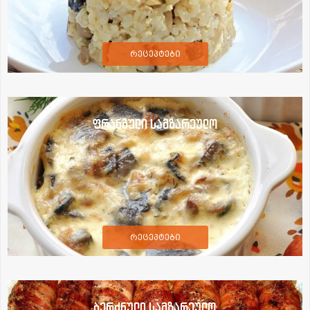
რეცეპტები
ფრანგული სამზარეულო
რეცეპტები
ბერძნული სამზარეულო