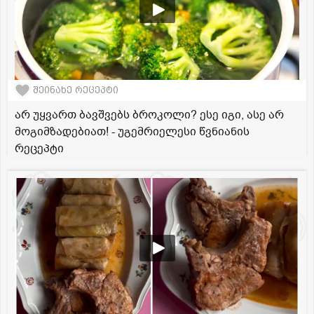
შეინახე რეცეპტი
არ უყვართ ბავშვებს ბროკოლი? ესე იგი, ასე არ
მოგიმზადებიათ! - უგემრიელესი წვნიანის
რეცეპტი