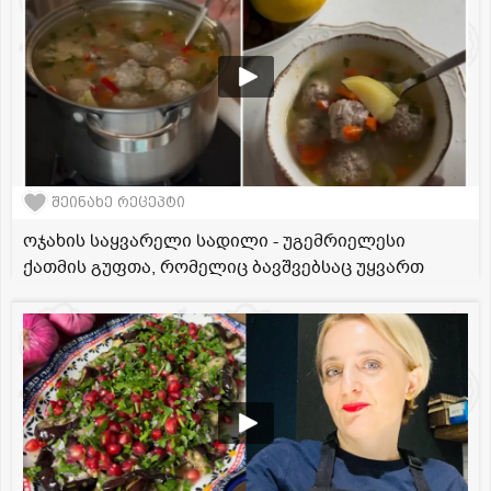
შეინახე რეცეპტი
ოჯახის საყვარელი სადილი - უგემრიელესი
ქათმის გუფთა, რომელიც ბავშვებსაც უყვართ