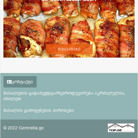
რეცეპტები
კონტაქტი
მასალების გადაბეჭდვა/რეპროდუცირება აკრძალულია,
იხილეთ
მასალის გამოყენების პირობები
© 2022 Gemrielia.ge