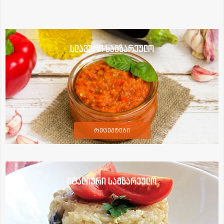
სლავური სამზარეულო
რეცეპტები
იტალიური სამზარეულო