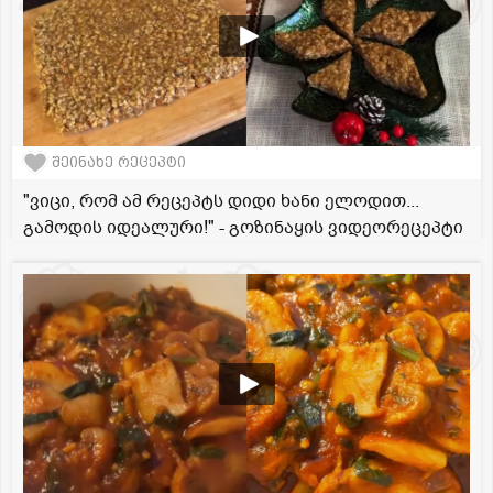
შეინახე რეცეპტი
"ვიცი, რომ ამ რეცეპტს დიდი ხანი ელოდით...
გამოდის იდეალური!" - გოზინაყის ვიდეორეცეპტი