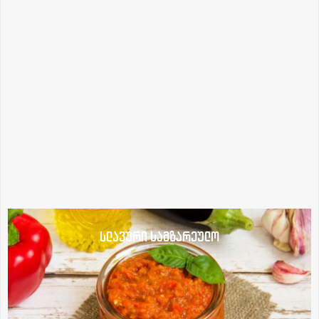
სლავური სამზარეულო