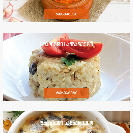
რეცეპტები
იტალიური სამზარეულო
რეცეპტები
ფრანგული სამზარეულო