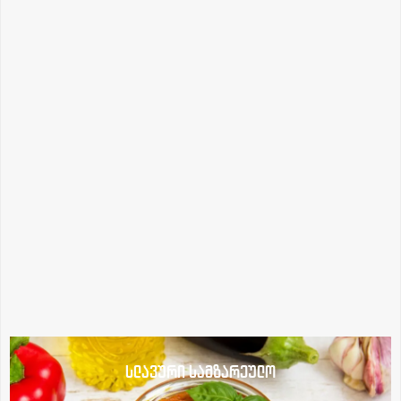
სლავური სამზარეულო