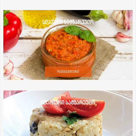
სლავური სამზარეულო
რეცეპტები
იტალიური სამზარეულო