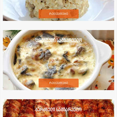
რეცეპტები
ფრანგული სამზარეულო
რეცეპტები
ბერძნული სამზარეულო