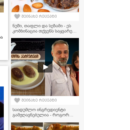
შეინახე რეცეპტი
ნუში, თაფლი და სეზამი - ეს
კომბინაცია თქვენს საყვარელ
ნუგბარად იქცევა!
ას
შეინახე რეცეპტი
საიდუმლო ინგრედიენტი
გამჟღავნებულია - როგორ
ამზადებს "ჩცდ"-ს ნინა დათოს
საყვარელ კატლეტებს?