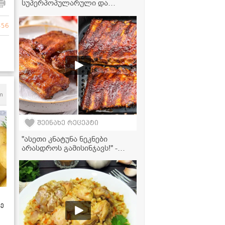
სუპერპოპულარული და
უგემრიელესი სოუსი,
რომელიც შეგიძლიათ
456
მიირთვათ ხორცთან,
პასტასთან და სხვა
პროდუქტებთან ერთად, მის
მოსამზადებლად კი
რამდენიმე წუთი
დაგჭირდებათ" -
ვიდეორეცეპტი
m
შეინახე რეცეპტი
"ასეთი კნატუნა ნეკნები
არასდროს გამისინჯავს!" -
ღორის ნეკნების მომზადება
აეროგრილში
ზე