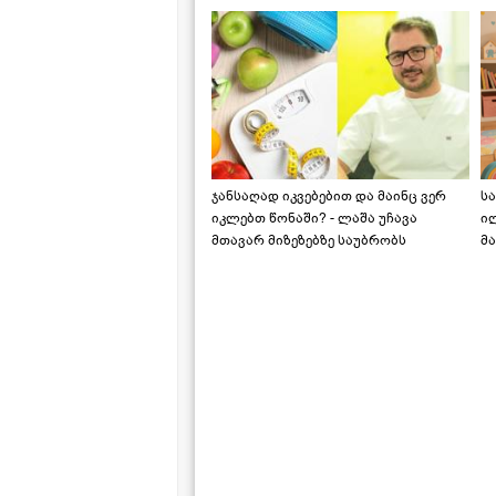
ჯანსაღად იკვებებით და მაინც ვერ
ს
იკლებთ წონაში? - ლაშა უჩავა
ი
მთავარ მიზეზებზე საუბრობს
მა
"ს
ს