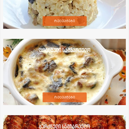
რეცეპტები
ფრანგული სამზარეულო
რეცეპტები
ბერძნული სამზარეულო