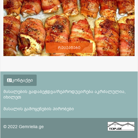
რეცეპტები
კონტაქტი
მასალების გადაბეჭდვა/რეპროდუცირება აკრძალულია,
იხილეთ
მასალის გამოყენების პირობები
© 2022 Gemrielia.ge