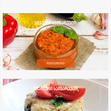
სლავური სამზარეულო
რეცეპტები
იტალიური სამზარეულო