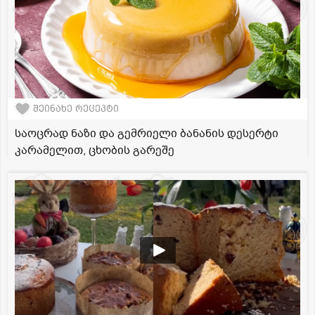
შეინახე რეცეპტი
საოცრად ნაზი და გემრიელი ბანანის დესერტი
კარამელით, ცხობის გარეშე