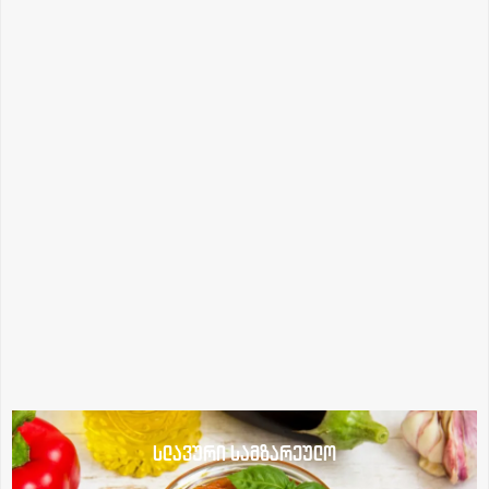
სლავური სამზარეულო