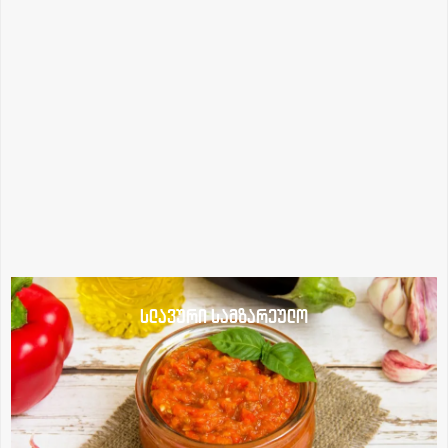
სლავური სამზარეულო