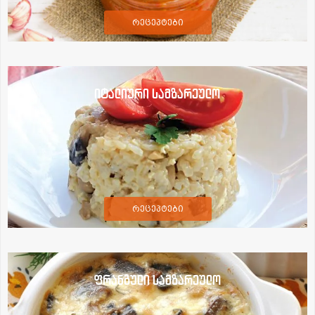
რეცეპტები
იტალიური სამზარეულო
რეცეპტები
ფრანგული სამზარეულო