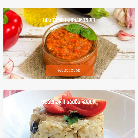
სლავური სამზარეულო
რეცეპტები
იტალიური სამზარეულო