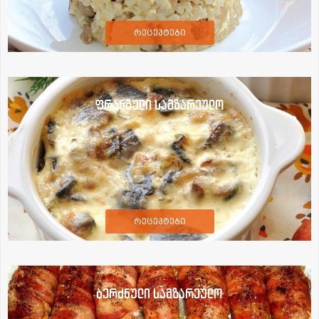
რეცეპტები
ფრანგული სამზარეულო
რეცეპტები
ბერძნული სამზარეულო