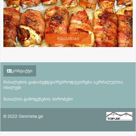
რეცეპტები
კონტაქტი
მასალების გადაბეჭდვა/რეპროდუცირება აკრძალულია,
იხილეთ
მასალის გამოყენების პირობები
© 2022 Gemrielia.ge