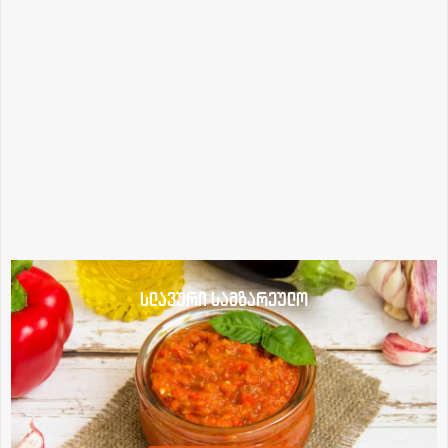
სლავური სამზარეულო