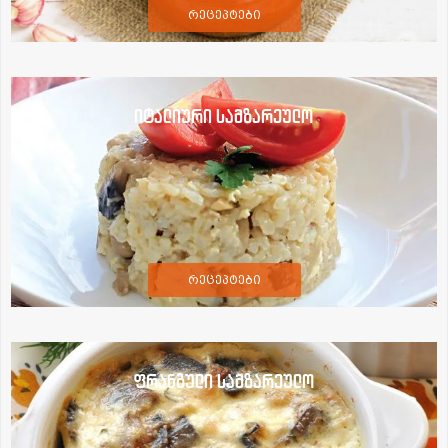
რეცეპტები
იტალიური სამზარეულო
რეცეპტები
ფრანგული სამზარეულო