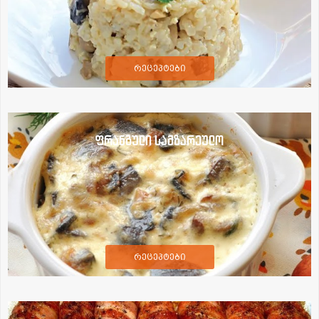
რეცეპტები
ფრანგული სამზარეულო
რეცეპტები