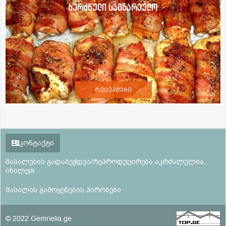
ბერძნული სამზარეულო
რეცეპტები
კონტაქტი
მასალების გადაბეჭდვა/რეპროდუცირება აკრძალულია,
იხილეთ
მასალის გამოყენების პირობები
© 2022 Gemrielia.ge