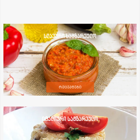
სლავური სამზარეულო
რეცეპტები
იტალიური სამზარეულო