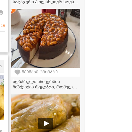
სატაცური ჰოლანდიურ სოუსში
- ძალიან გემრიელი და
მარტივი რეცეპტი
326
m
შეინახე რეცეპტი
ზღაპრული სნიკერსის
ჩიზქეიქის რეცეპტი, რომელიც
ყველას გულს მოიგებს!
ზე