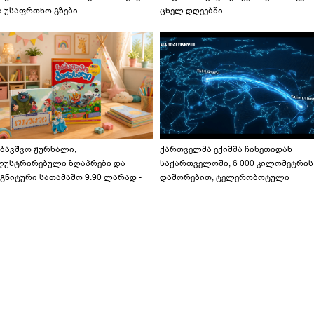
ა უსაფრთხო გზები
ცხელ დღეებში
აბავშვო ჟურნალი,
ქართველმა ექიმმა ჩინეთიდან
ლუსტრირებული ზღაპრები და
საქართველოში, 6 000 კილომეტრის
გნიტური სათამაშო 9.90 ლარად -
დაშორებით, ტელერობოტული
აბავშვო კარუსელში" ზღაპრების
ოპერაცია ჩაატარა - ისტორია
ერია დაიწყო
დაწერილია