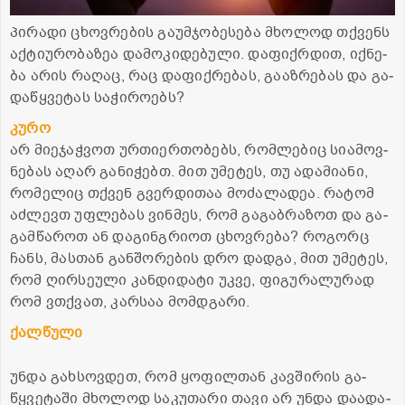
პი­რა­დი ცხოვ­რე­ბის გა­უმ­ჯო­ბე­სე­ბა მხო­ლოდ თქვენს
აქ­ტი­უ­რო­ბა­ზეა და­მო­კი­დე­ბუ­ლი. და­ფიქ­რდით, იქ­ნე­
ბა არის რა­ღაც, რაც და­ფიქ­რე­ბას, გა­აზ­რე­ბას და გა­
და­წყვე­ტას სა­ჭი­რო­ებს?
კურო
არ მი­ე­ჯაჭ­ვოთ ურ­თი­ერ­თო­ბებს, რომ­ლე­ბიც სი­ა­მოვ­
ნე­ბას აღარ გა­ნი­ჭებთ. მით უმე­ტეს, თუ ადა­მი­ა­ნი,
რო­მე­ლიც თქვენ გვერ­დი­თაა მო­ძა­ლა­დეა. რა­ტომ
აძ­ლევთ უფ­ლე­ბას ვინ­მეს, რომ გა­გაბ­რა­ზოთ და გა­
გამ­წა­როთ ან და­გინ­გრი­ოთ ცხოვ­რე­ბა? რო­გორც
ჩანს, მას­თან გან­შო­რე­ბის დრო დად­გა, მით უმე­ტეს,
რომ ღირ­სე­უ­ლი კან­დი­და­ტი უკვე, ფი­გუ­რა­ლუ­რად
რომ ვთქვათ, კარ­საა მომ­დგა­რი.
ქალ­წუ­ლი
უნდა გახ­სოვ­დეთ, რომ ყო­ფილ­თან კავ­ში­რის გა­
წყვე­ტა­ში მხო­ლოდ სა­კუ­თა­რი თავი არ უნდა და­ა­და­