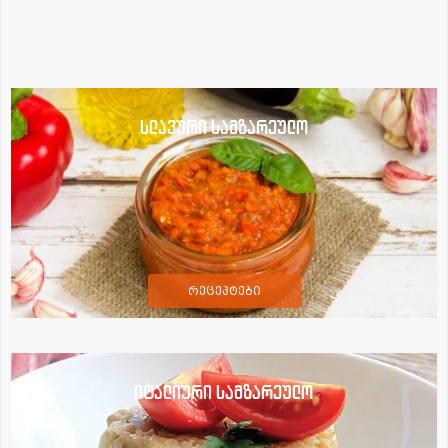
სლავური სამზარეულო
რეცეპტები
იტალიური სამზარეულო