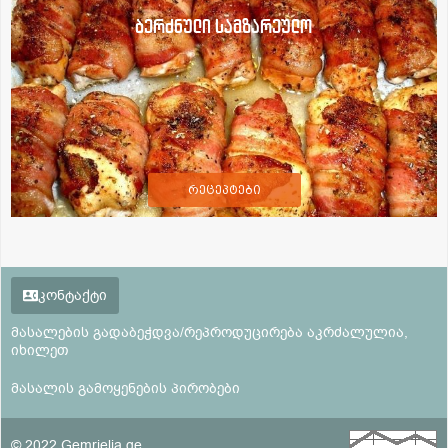
ბერძნული სამზარეულო
რეცეპტები
კონტაქტი
მასალების გადაბეჭდვა/რეპროდუცირება აკრძალულია,
იხილეთ
მასალის გამოყენების პირობები
© 2022 Gemrielia.ge