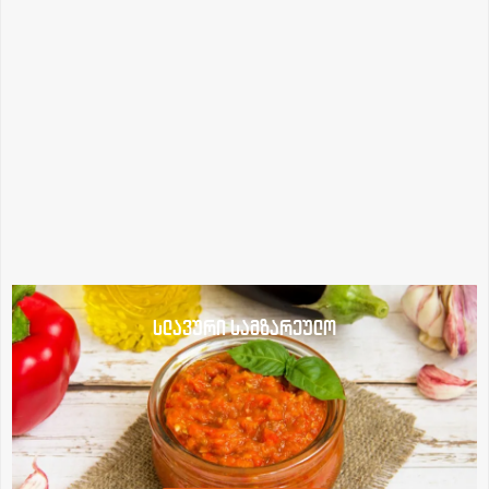
სლავური სამზარეულო