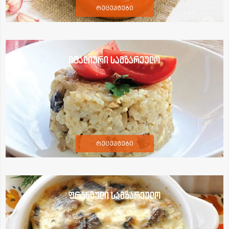
რეცეპტები
იტალიური სამზარეულო
რეცეპტები
ფრანგული სამზარეულო