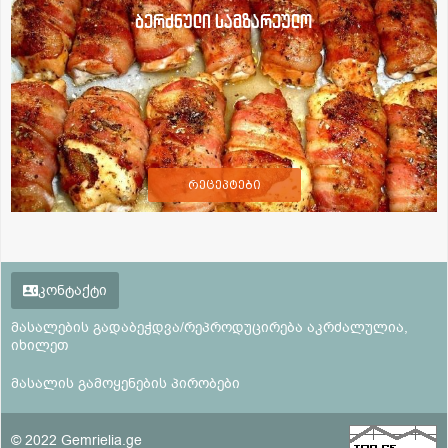
ბერძნული სამზარეულო
რეცეპტები
კონტაქტი
მასალების გადაბეჭდვა/რეპროდუცირება აკრძალულია,
იხილეთ
მასალის გამოყენების პირობები
© 2022 Gemrielia.ge