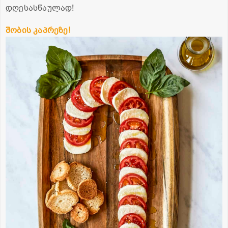
დღესასწაულად!
შობის კაპრეზე!