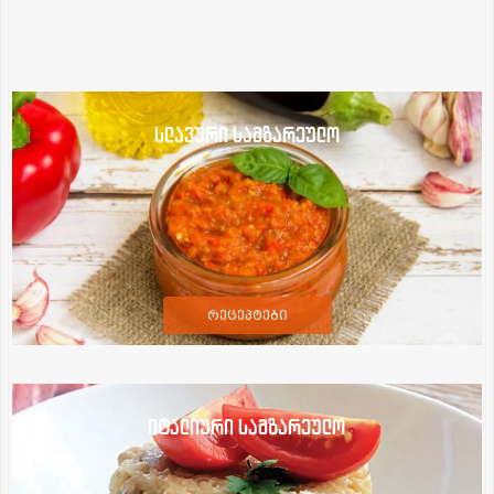
სლავური სამზარეულო
რეცეპტები
იტალიური სამზარეულო