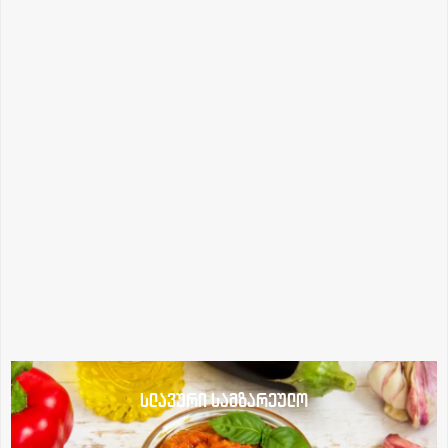
სლავური სამზარეულო