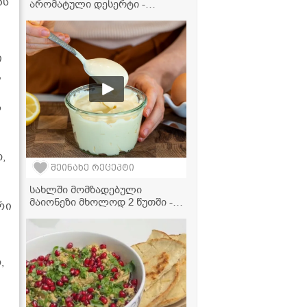
ბს
არომატული დესერტი -
შოკოლადის დესერტი
ფორთოხლის ცედრით
ი
,
ს
,
შეინახე რეცეპტი
სახლში მომზადებული
მაიონეზი მხოლოდ 2 წუთში -
რი
ვიდეორეცეპტი
,