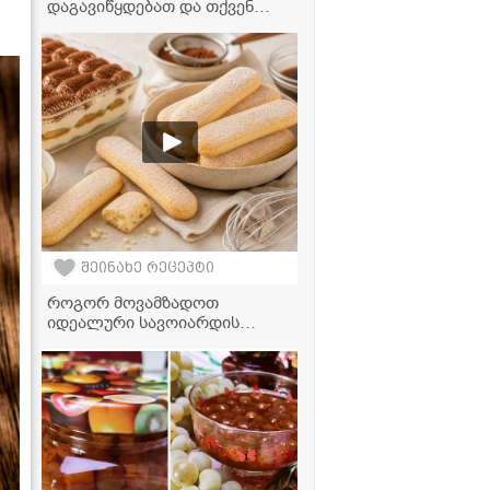
დაგავიწყდებათ და თქვენ
სადღესასწაულო სუფრასაც
ძალიან მოუხდება" - შემწვარი
ქათამი ალუბლის სოუსში
შეინახე რეცეპტი
როგორ მოვამზადოთ
იდეალური სავოიარდის
ჩხირები ბიუჯეტურად - ნაბიჯ-
ნაბიჯ რეცეპტი
ტირამისუსთვის