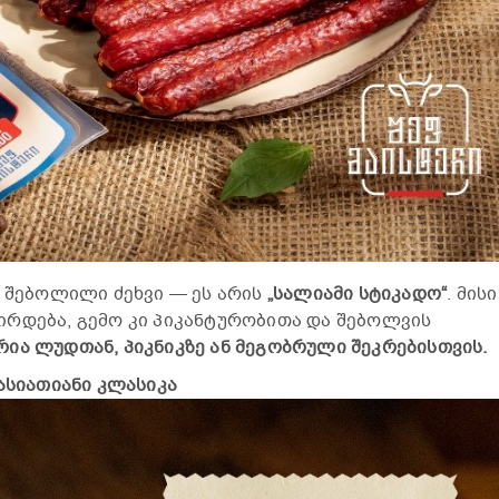
დ შებოლილი ძეხვი — ეს არის
„სალიამი სტიკადო“
. მისი
რდება, გემო კი პიკანტურობითა და შებოლვის
ია ლუდთან, პიკნიკზე ან მეგობრული შეკრებისთვის.
ასიათიანი კლასიკა