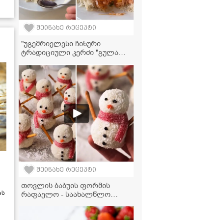
შეინახე რეცეპტი
"უგემრიელესი ჩინური
ტრადიციული კერძი "გულაო",
რომელიც ძალიან მარტივად
მზადდება" - ქათამი ბრინჯთან
ერთად ტკბილ-ცხარე სოუსში
შეინახე რეცეპტი
თოვლის ბაბუის ფორმის
ას
რაფაელო - საახალწლო
დესერტი, რომელიც
უმარტივესად მზადდება!