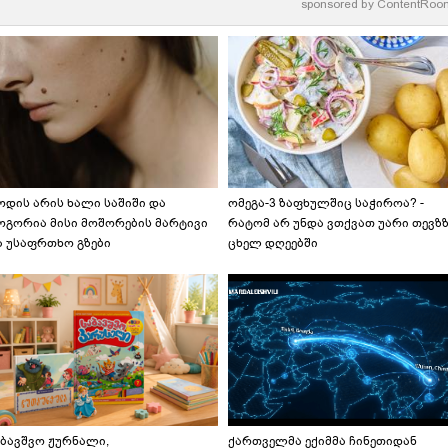
sponsored by
ContentRoo
ოდის არის ხალი საშიში და
ომეგა-3 ზაფხულშიც საჭიროა? -
ოგორია მისი მოშორების მარტივი
რატომ არ უნდა ვთქვათ უარი თევზ
ა უსაფრთხო გზები
ცხელ დღეებში
აბავშვო ჟურნალი,
ქართველმა ექიმმა ჩინეთიდან