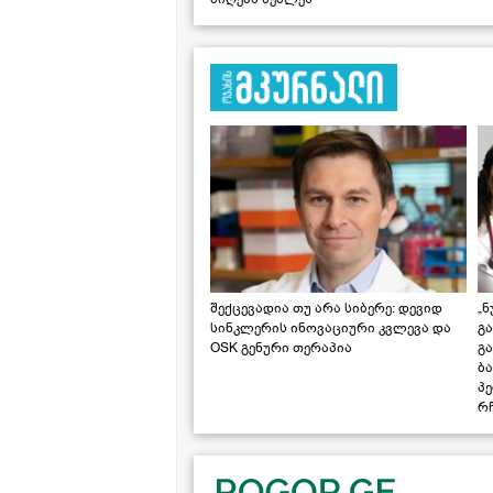
შექცევადია თუ არა სიბერე: დევიდ
„ნ
სინკლერის ინოვაციური კვლევა და
გა
OSK გენური თერაპია
გ
ბა
პ
რჩ