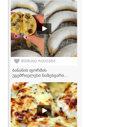
ქილიდან მისართმევად
,
შეინახე რეცეპტი
ბანანის ფორმის
უგემრიელესი ნამცხვარი
ვაშლისა და ხაჭოს
გულსართით - დესერტი,
რომელიც პირში დნება!