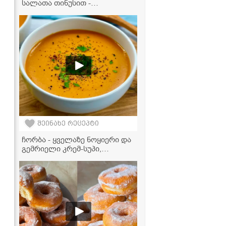
სალათა თინუსით -
იდეალურია, როცა რამე
მსუბუქი გინდა!
შეინახე რეცეპტი
ი
ჩორბა - ყველაზე ნოყიერი და
გემრიელი კრემ-სუპი,
რომელიც მთელ ოჯახს
შეუყვარდება!