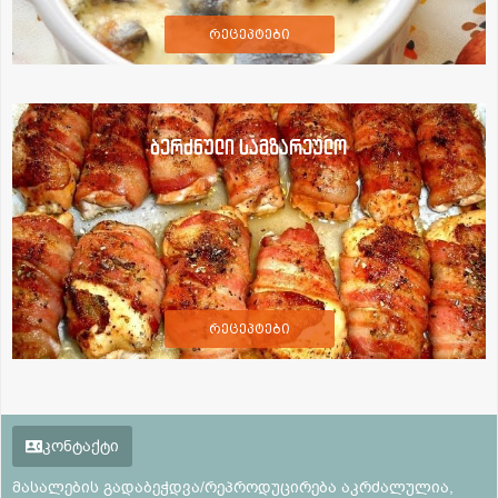
რეცეპტები
ბერძნული სამზარეულო
რეცეპტები
კონტაქტი
მასალების გადაბეჭდვა/რეპროდუცირება აკრძალულია,