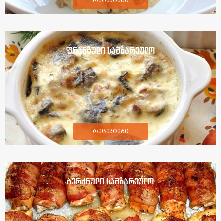
რეცეპტები
ფრანგული სამზარეულო
რეცეპტები
ბერძნული სამზარეულო