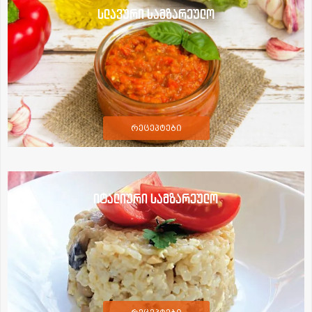
სლავური სამზარეულო
რეცეპტები
იტალიური სამზარეულო