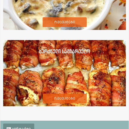
რეცეპტები
ბერძნული სამზარეულო
რეცეპტები
კონტაქტი