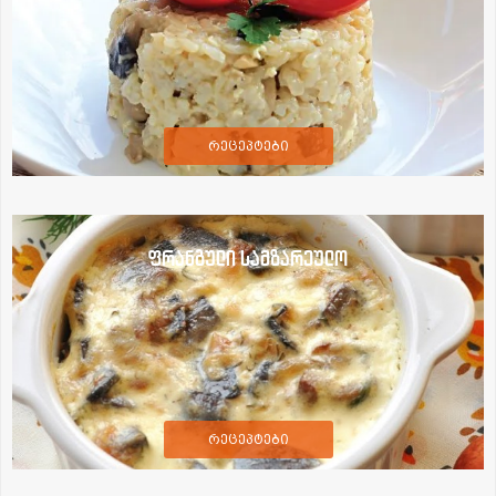
რეცეპტები
ფრანგული სამზარეულო
რეცეპტები