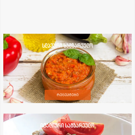
სლავური სამზარეულო
რეცეპტები
იტალიური სამზარეულო