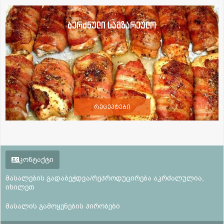
ბერძნული სამზარეულო
რეცეპტები
კონტაქტი
მასალების გადაბეჭდვა/რეპროდუცირება აკრძალულია,
იხილეთ
მასალის გამოყენების პირობები