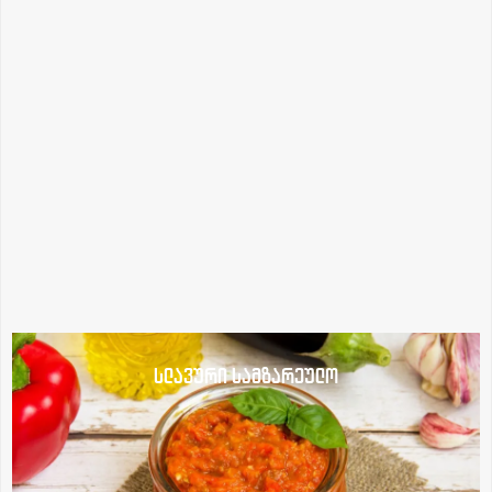
სლავური სამზარეულო