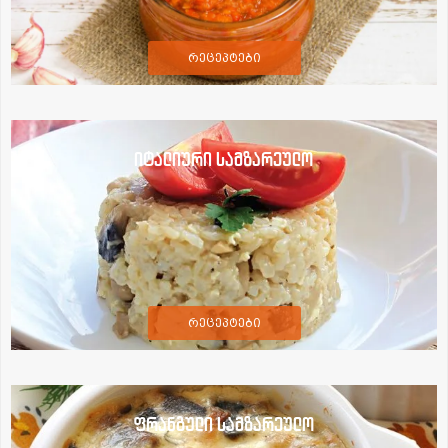
რეცეპტები
იტალიური სამზარეულო
რეცეპტები
ფრანგული სამზარეულო