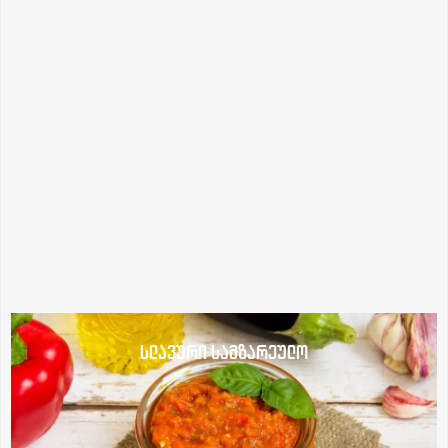
სლავური სამზარეულო