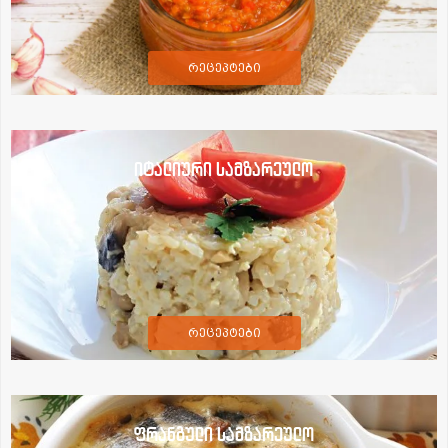
რეცეპტები
იტალიური სამზარეულო
რეცეპტები
ფრანგული სამზარეულო