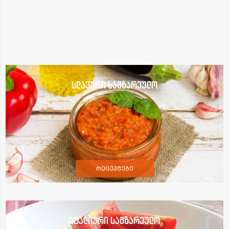
სლავური სამზარეულო
რეცეპტები
იტალიური სამზარეულო