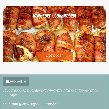
ბერძნული სამზარეულო
რეცეპტები
კონტაქტი
მასალების გადაბეჭდვა/რეპროდუცირება აკრძალულია,
იხილეთ
მასალის გამოყენების პირობები